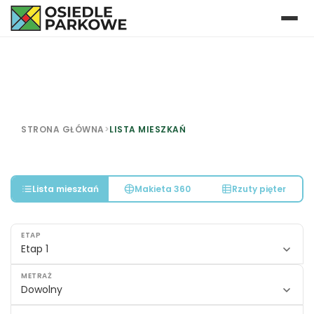
STRONA GŁÓWNA
>
LISTA MIESZKAŃ
Lista mieszkań
Makieta 360
Rzuty pięter
ETAP
Etap 1
METRAŻ
Dowolny