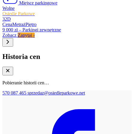
Miejsce parkingowe
Wolne
Osiedle Parkowe
32D
Cena
Metraż
Piętro
9 000 zł
–
Parkingi zewnętrzne
Zobacz
Zapytaj
›
Historia cen
Pobieranie historii cen…
570 087 465
sprzedaz@osiedleparkowe.net