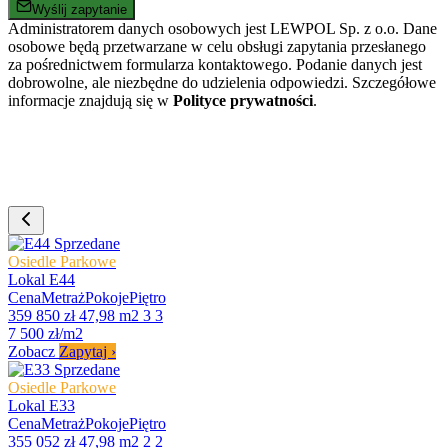
Wyślij zapytanie
Administratorem danych osobowych jest LEWPOL Sp. z o.o. Dane
osobowe będą przetwarzane w celu obsługi zapytania przesłanego
za pośrednictwem formularza kontaktowego. Podanie danych jest
dobrowolne, ale niezbędne do udzielenia odpowiedzi. Szczegółowe
informacje znajdują się w
Polityce prywatności
.
Sprzedane
Osiedle Parkowe
Lokal E44
Cena
Metraż
Pokoje
Piętro
359 850 zł
47,98 m2
3
3
7 500 zł/m2
Zobacz
Zapytaj
›
Sprzedane
Osiedle Parkowe
Lokal E33
Cena
Metraż
Pokoje
Piętro
355 052 zł
47,98 m2
2
2