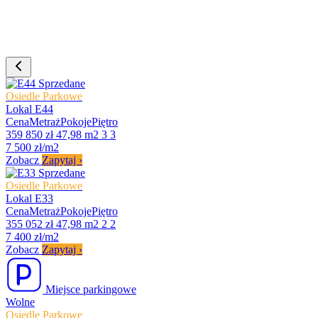
Sprzedane
Osiedle Parkowe
Lokal E44
Cena
Metraż
Pokoje
Piętro
359 850 zł
47,98 m2
3
3
7 500 zł/m2
Zobacz
Zapytaj
›
Sprzedane
Osiedle Parkowe
Lokal E33
Cena
Metraż
Pokoje
Piętro
355 052 zł
47,98 m2
2
2
7 400 zł/m2
Zobacz
Zapytaj
›
Miejsce parkingowe
Wolne
Osiedle Parkowe