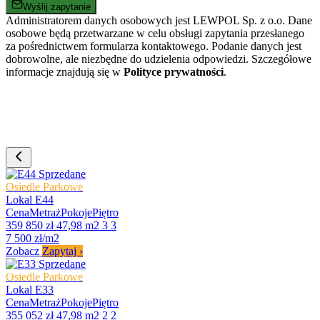
Wyślij zapytanie
Administratorem danych osobowych jest LEWPOL Sp. z o.o. Dane
osobowe będą przetwarzane w celu obsługi zapytania przesłanego
za pośrednictwem formularza kontaktowego. Podanie danych jest
dobrowolne, ale niezbędne do udzielenia odpowiedzi. Szczegółowe
informacje znajdują się w
Polityce prywatności
.
Sprzedane
Osiedle Parkowe
Lokal E44
Cena
Metraż
Pokoje
Piętro
359 850 zł
47,98 m2
3
3
7 500 zł/m2
Zobacz
Zapytaj
›
Sprzedane
Osiedle Parkowe
Lokal E33
Cena
Metraż
Pokoje
Piętro
355 052 zł
47,98 m2
2
2