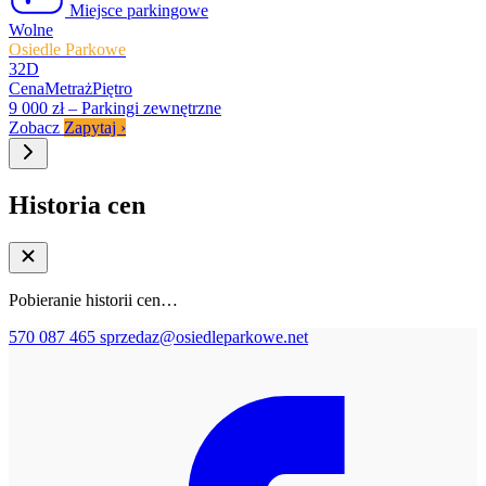
Miejsce parkingowe
Wolne
Osiedle Parkowe
32D
Cena
Metraż
Piętro
9 000 zł
–
Parkingi zewnętrzne
Zobacz
Zapytaj
›
Historia cen
Pobieranie historii cen…
570 087 465
sprzedaz@osiedleparkowe.net