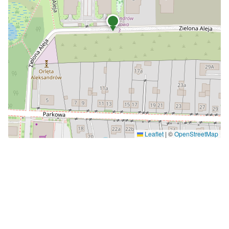
Leaflet
|
©
OpenStreetMap