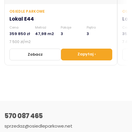
OSIEDLE PARKOWE
OSIE
Lokal E44
Lok
Cena
Metraż
Pokoje
Piętro
Cena
359 850 zł
47,98 m2
3
3
355 
7 500 zł/m2
7 400
Zapytaj
›
Zobacz
570 087 465
sprzedaz@osiedleparkowe.net