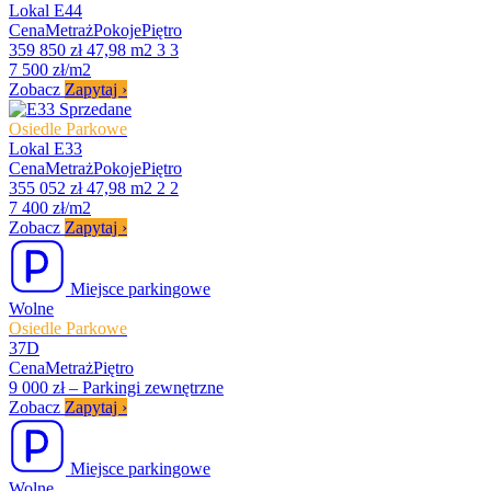
Lokal E44
Cena
Metraż
Pokoje
Piętro
359 850 zł
47,98 m2
3
3
7 500 zł/m2
Zobacz
Zapytaj
›
Sprzedane
Osiedle Parkowe
Lokal E33
Cena
Metraż
Pokoje
Piętro
355 052 zł
47,98 m2
2
2
7 400 zł/m2
Zobacz
Zapytaj
›
Miejsce parkingowe
Wolne
Osiedle Parkowe
37D
Cena
Metraż
Piętro
9 000 zł
–
Parkingi zewnętrzne
Zobacz
Zapytaj
›
Miejsce parkingowe
Wolne