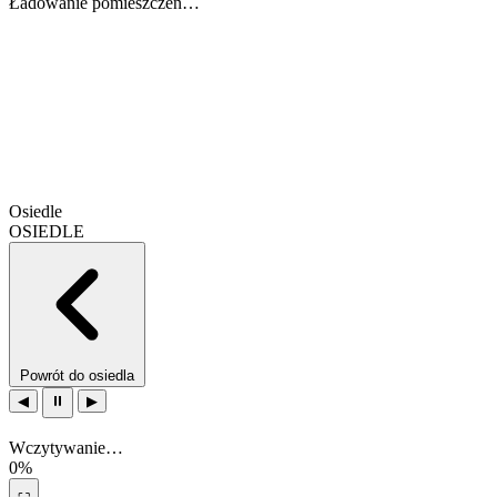
Ładowanie pomieszczeń…
Osiedle
OSIEDLE
Powrót do osiedla
◀
⏸
▶
Wczytywanie…
0%