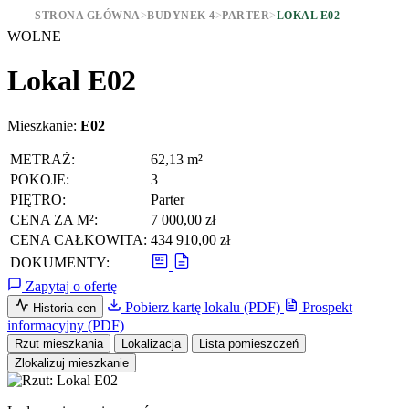
STRONA GŁÓWNA
>
BUDYNEK 4
>
PARTER
>
LOKAL E02
WOLNE
Lokal E02
Mieszkanie:
E02
METRAŻ:
62,13 m²
POKOJE:
3
PIĘTRO:
Parter
CENA ZA M²:
7 000,00 zł
CENA CAŁKOWITA:
434 910,00 zł
DOKUMENTY:
Zapytaj o ofertę
Pobierz kartę lokalu (PDF)
Prospekt
Historia cen
informacyjny (PDF)
Rzut mieszkania
Lokalizacja
Lista pomieszczeń
Zlokalizuj mieszkanie