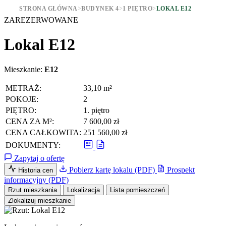
STRONA GŁÓWNA
>
BUDYNEK 4
>
1 PIĘTRO
>
LOKAL E12
ZAREZERWOWANE
Lokal E12
Mieszkanie:
E12
METRAŻ:
33,10 m²
POKOJE:
2
PIĘTRO:
1. piętro
CENA ZA M²:
7 600,00 zł
CENA CAŁKOWITA:
251 560,00 zł
DOKUMENTY:
Zapytaj o ofertę
Pobierz kartę lokalu (PDF)
Prospekt
Historia cen
informacyjny (PDF)
Rzut mieszkania
Lokalizacja
Lista pomieszczeń
Zlokalizuj mieszkanie