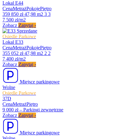
Lokal E44
Cena
Metraż
Pokoje
Piętro
359 850 zł
47,98 m2
3
3
7 500 zł/m2
Zobacz
Zapytaj
›
Sprzedane
Osiedle Parkowe
Lokal E33
Cena
Metraż
Pokoje
Piętro
355 052 zł
47,98 m2
2
2
7 400 zł/m2
Zobacz
Zapytaj
›
Miejsce parkingowe
Wolne
Osiedle Parkowe
37D
Cena
Metraż
Piętro
9 000 zł
–
Parkingi zewnętrzne
Zobacz
Zapytaj
›
Miejsce parkingowe
Wolne