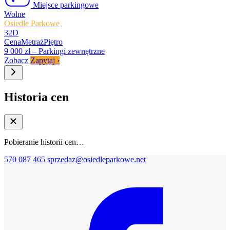
Miejsce parkingowe
Wolne
Osiedle Parkowe
32D
Cena
Metraż
Piętro
9 000 zł
–
Parkingi zewnętrzne
Zobacz
Zapytaj
›
Historia cen
Pobieranie historii cen…
570 087 465
sprzedaz@osiedleparkowe.net