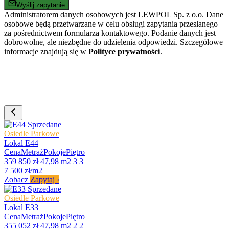
Wyślij zapytanie
Administratorem danych osobowych jest LEWPOL Sp. z o.o. Dane
osobowe będą przetwarzane w celu obsługi zapytania przesłanego
za pośrednictwem formularza kontaktowego. Podanie danych jest
dobrowolne, ale niezbędne do udzielenia odpowiedzi. Szczegółowe
informacje znajdują się w
Polityce prywatności
.
Sprzedane
Osiedle Parkowe
Lokal E44
Cena
Metraż
Pokoje
Piętro
359 850 zł
47,98 m2
3
3
7 500 zł/m2
Zobacz
Zapytaj
›
Sprzedane
Osiedle Parkowe
Lokal E33
Cena
Metraż
Pokoje
Piętro
355 052 zł
47,98 m2
2
2