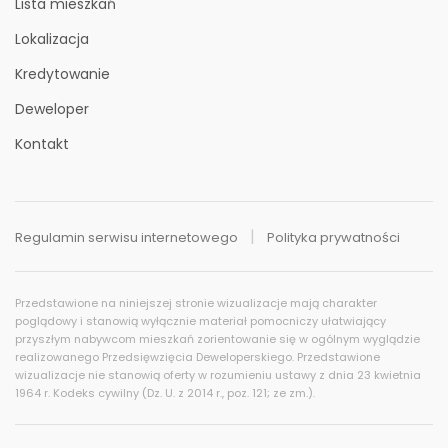
Lista mieszkań
Lokalizacja
Kredytowanie
Deweloper
Kontakt
Regulamin serwisu internetowego
Polityka prywatności
Historia cen
Przedstawione na niniejszej stronie wizualizacje mają charakter
poglądowy i stanowią wyłącznie materiał pomocniczy ułatwiający
przyszłym nabywcom mieszkań zorientowanie się w ogólnym wyglądzie
realizowanego Przedsięwzięcia Deweloperskiego. Przedstawione
wizualizacje nie stanowią oferty w rozumieniu ustawy z dnia 23 kwietnia
1964 r. Kodeks cywilny (Dz. U. z 2014 r., poz. 121; ze zm.).
Pobieranie historii cen…