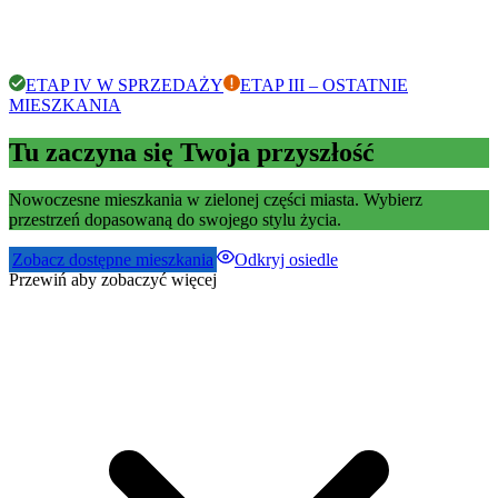
ETAP IV W SPRZEDAŻY
ETAP III – OSTATNIE
MIESZKANIA
Tu zaczyna się Twoja przyszłość
Nowoczesne mieszkania w zielonej części miasta. Wybierz
przestrzeń dopasowaną do swojego stylu życia.
Zobacz dostępne mieszkania
Odkryj osiedle
Przewiń aby zobaczyć więcej