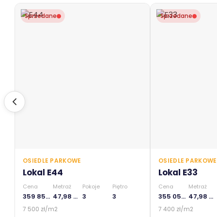
Sprzedane
Sprzedane
OSIEDLE PARKOWE
OSIEDLE PARKOWE
Lokal E44
Lokal E33
Cena
Metraż
Pokoje
Piętro
Cena
Metraż
359 850 zł
47,98 m2
3
3
355 052 zł
47,98 m2
7 500 zł/m2
7 400 zł/m2