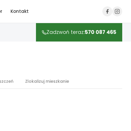
r
r
Kontakt
Kontakt
Zadzwón teraz
Zadzwoń teraz
:
:
570 087 465
570 087 465
szczeń
Zlokalizuj mieszkanie