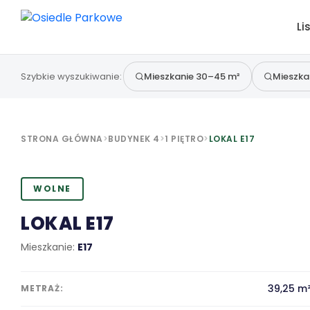
Li
Li
Historia cen
Szybkie wyszukiwanie:
Szybkie wyszukiwanie:
Mieszkanie 30–45 m²
Mieszkanie 30–45 m²
Mieszka
Mieszka
STRONA GŁÓWNA
>
BUDYNEK 4
>
1 PIĘTRO
>
LOKAL E17
WOLNE
LOKAL E17
Mieszkanie:
E17
39,25 m
METRAŻ: