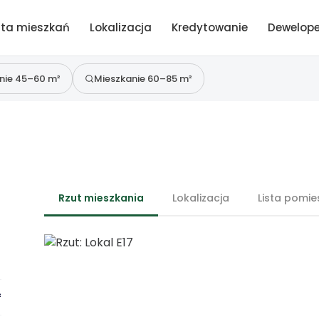
sta mieszkań
sta mieszkań
Lokalizacja
Lokalizacja
Kredytowanie
Kredytowanie
Dewelope
Dewelope
nie 45–60 m²
nie 45–60 m²
Mieszkanie 60–85 m²
Mieszkanie 60–85 m²
Pobieranie historii cen…
Rzut mieszkania
Lokalizacja
Lista pomie
²