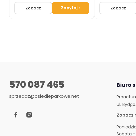
Zapytaj
›
Zobacz
Zobacz
570 087 465
Biuro 
sprzedaz@osiedleparkowe.net
Proactum
ul. Bydgo
Zobacz 
Poniedzia
Sobota - 