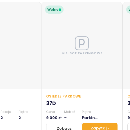
Wolne
MIEJSCE PARKINGOWE
OSIEDLE PARKOWE
O
37D
Pokoje
Piętro
Cena
Metraż
Piętro
C
2
2
9 000 zł
–
Parkingi zewnętrzne
9
Zapytaj
›
Zobacz