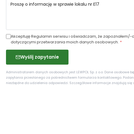
Akceptuję Regulamin serwisu i oświadczam, że zapoznałem/-a
dotyczącymi przetwarzania moich danych osobowych.
*
Wyślij zapytanie
Administratorem danych osobowych jest LEWPOL Sp. z o.o. Dane osobowe bę
zapytania przesłanego za pośrednictwem formularza kontaktowego. Podani
niezbędne do udzielenia odpowiedzi. Szczegółowe informacje znajdują się