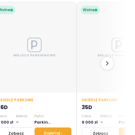
Wolne
Wolne
MIEJSCE PARKINGOWE
MIEJSCE PARKING
SIEDLE PARKOWE
OSIEDLE PARKOWE
36D
35D
ena
Metraż
Piętro
Cena
Metraż
Piętro
 000 zł
–
Parkingi zewnętrzne
9 000 zł
–
Parkingi zewnętrzne
Zapytaj
›
Za
Zobacz
Zobacz