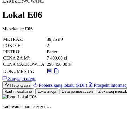
ZAREZERWOWANE
Lokal E06
Mieszkanie:
E06
METRAŻ:
39,25 m²
POKOJE:
2
PIĘTRO:
Parter
CENA ZA M²:
7 400,00 zł
CENA CAŁKOWITA:
290 450,00 zł
DOKUMENTY:
Zapytaj o ofertę
Pobierz kartę lokalu (PDF)
Prospekt informac
Historia cen
Rzut mieszkania
Lokalizacja
Lista pomieszczeń
Zlokalizuj miesz
Ładowanie pomieszczeń…