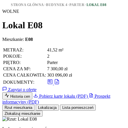
STRONA GŁÓWNA
>
BUDYNEK 4
>
PARTER
>
LOKAL E08
WOLNE
Lokal E08
Mieszkanie:
E08
METRAŻ:
41,52 m²
POKOJE:
2
PIĘTRO:
Parter
CENA ZA M²:
7 300,00 zł
CENA CAŁKOWITA:
303 096,00 zł
DOKUMENTY:
Zapytaj o ofertę
Pobierz kartę lokalu (PDF)
Prospekt
Historia cen
informacyjny (PDF)
Rzut mieszkania
Lokalizacja
Lista pomieszczeń
Zlokalizuj mieszkanie