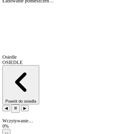
Ładowanie pomieszczeń…
Osiedle
OSIEDLE
Powrót do osiedla
◀
⏸
▶
Wczytywanie…
0%