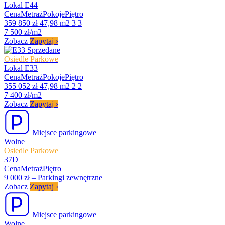
Lokal E44
Cena
Metraż
Pokoje
Piętro
359 850 zł
47,98 m2
3
3
7 500 zł/m2
Zobacz
Zapytaj
›
Sprzedane
Osiedle Parkowe
Lokal E33
Cena
Metraż
Pokoje
Piętro
355 052 zł
47,98 m2
2
2
7 400 zł/m2
Zobacz
Zapytaj
›
Miejsce parkingowe
Wolne
Osiedle Parkowe
37D
Cena
Metraż
Piętro
9 000 zł
–
Parkingi zewnętrzne
Zobacz
Zapytaj
›
Miejsce parkingowe
Wolne