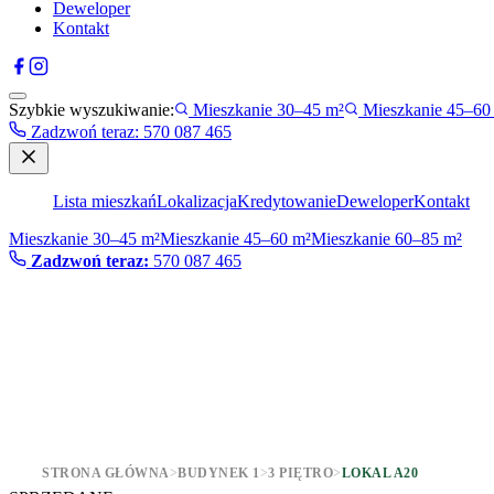
Deweloper
Kontakt
Szybkie wyszukiwanie:
Mieszkanie 30–45 m²
Mieszkanie 45–60
Zadzwoń teraz
:
570 087 465
Lista mieszkań
Lokalizacja
Kredytowanie
Deweloper
Kontakt
Mieszkanie 30–45 m²
Mieszkanie 45–60 m²
Mieszkanie 60–85 m²
Zadzwoń teraz:
570 087 465
STRONA GŁÓWNA
>
BUDYNEK 1
>
3 PIĘTRO
>
LOKAL A20