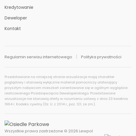
Kredytowanie
Deweloper
Kontakt
Regulamin serwisu internetowego
Polityka prywatności
Historia cen
Przedstawione na niniejszej stronie wizualizacje mają charakter
poglądowy i stanowią wyłącznie materiał pomocniczy ułatwiający
przyszłym nabywcom mieszkań zorientowanie się w ogólnym wyglądzie
realizowanego Przedsięwzięcia Deweloperskiego. Przedstawione
wizualizacje nie stanowią oferty w rozumieniu ustawy z dnia 23 kwietnia
1964 r. Kodeks cywilny (Dz. U. z 2014 r., poz. 121; ze zm.).
Pobieranie historii cen…
Wszystkie prawa zastrzeżone © 2026 Lewpol