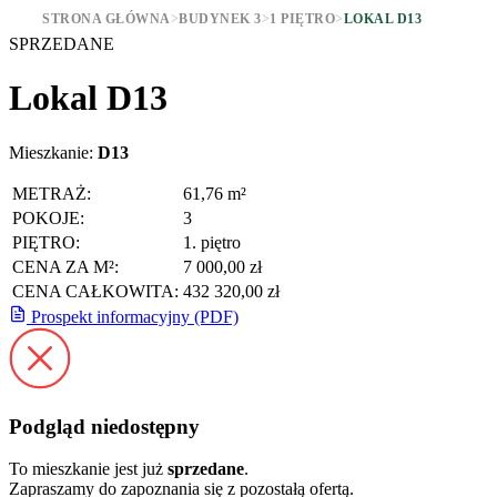
STRONA GŁÓWNA
>
BUDYNEK 3
>
1 PIĘTRO
>
LOKAL D13
SPRZEDANE
Lokal D13
Mieszkanie:
D13
METRAŻ:
61,76 m²
POKOJE:
3
PIĘTRO:
1. piętro
CENA ZA M²:
7 000,00 zł
CENA CAŁKOWITA:
432 320,00 zł
Prospekt informacyjny (PDF)
Podgląd niedostępny
To mieszkanie jest już
sprzedane
.
Zapraszamy do zapoznania się z pozostałą ofertą.