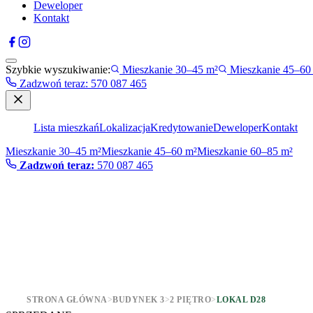
Deweloper
Kontakt
Szybkie wyszukiwanie:
Mieszkanie 30–45 m²
Mieszkanie 45–60
Zadzwoń teraz
:
570 087 465
Lista mieszkań
Lokalizacja
Kredytowanie
Deweloper
Kontakt
Mieszkanie 30–45 m²
Mieszkanie 45–60 m²
Mieszkanie 60–85 m²
Zadzwoń teraz:
570 087 465
STRONA GŁÓWNA
>
BUDYNEK 3
>
2 PIĘTRO
>
LOKAL D28