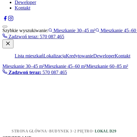
Deweloper
Kontakt
Szybkie wyszukiwanie:
Mieszkanie 30–45 m²
Mieszkanie 45–60
Zadzwoń teraz
:
570 087 465
Lista mieszkań
Lokalizacja
Kredytowanie
Deweloper
Kontakt
Mieszkanie 30–45 m²
Mieszkanie 45–60 m²
Mieszkanie 60–85 m²
Zadzwoń teraz:
570 087 465
STRONA GŁÓWNA
>
BUDYNEK 3
>
2 PIĘTRO
>
LOKAL D29