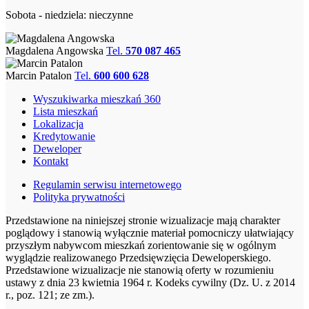
Sobota - niedziela: nieczynne
Magdalena Angowska
Tel.
570 087 465
Marcin Patalon
Tel.
600 600 628
Wyszukiwarka mieszkań 360
Lista mieszkań
Lokalizacja
Kredytowanie
Deweloper
Kontakt
Regulamin serwisu internetowego
Polityka prywatności
Przedstawione na niniejszej stronie wizualizacje mają charakter
poglądowy i stanowią wyłącznie materiał pomocniczy ułatwiający
przyszłym nabywcom mieszkań zorientowanie się w ogólnym
wyglądzie realizowanego Przedsięwzięcia Deweloperskiego.
Przedstawione wizualizacje nie stanowią oferty w rozumieniu
ustawy z dnia 23 kwietnia 1964 r. Kodeks cywilny (Dz. U. z 2014
r., poz. 121; ze zm.).