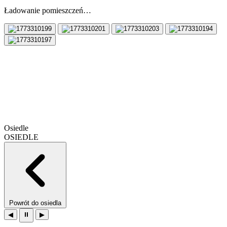
Ładowanie pomieszczeń…
Osiedle
OSIEDLE
Powrót do osiedla
◀
⏸
▶