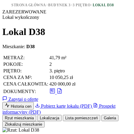
STRONA GŁÓWNA
>
BUDYNEK 3
>
3 PIĘTRO
>
LOKAL D38
ZAREZERWOWANE
Lokal wykończony
Lokal D38
Mieszkanie:
D38
METRAŻ:
41,79 m²
POKOJE:
2
PIĘTRO:
3. piętro
CENA ZA M²:
10 050,25 zł
CENA CAŁKOWITA:
420 000,00 zł
DOKUMENTY:
Zapytaj o ofertę
Pobierz kartę lokalu (PDF)
Prospekt
Historia cen
informacyjny (PDF)
Rzut mieszkania
Lokalizacja
Lista pomieszczeń
Galeria
Zlokalizuj mieszkanie