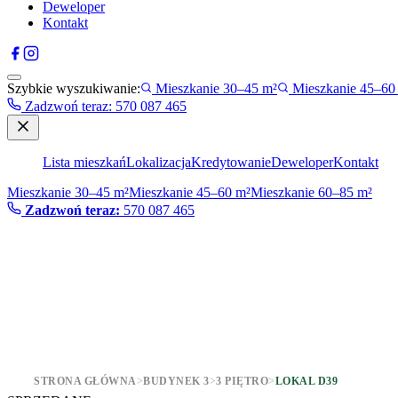
Deweloper
Kontakt
Szybkie wyszukiwanie:
Mieszkanie 30–45 m²
Mieszkanie 45–60
Zadzwoń teraz
:
570 087 465
Lista mieszkań
Lokalizacja
Kredytowanie
Deweloper
Kontakt
Mieszkanie 30–45 m²
Mieszkanie 45–60 m²
Mieszkanie 60–85 m²
Zadzwoń teraz:
570 087 465
STRONA GŁÓWNA
>
BUDYNEK 3
>
3 PIĘTRO
>
LOKAL D39