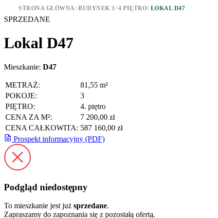
STRONA GŁÓWNA
>
BUDYNEK 3
>
4 PIĘTRO
>
LOKAL D47
SPRZEDANE
Lokal D47
Mieszkanie:
D47
METRAŻ:
81,55 m²
POKOJE:
3
PIĘTRO:
4. piętro
CENA ZA M²:
7 200,00 zł
CENA CAŁKOWITA:
587 160,00 zł
Prospekt informacyjny (PDF)
Podgląd niedostępny
To mieszkanie jest już
sprzedane
.
Zapraszamy do zapoznania się z pozostałą ofertą.