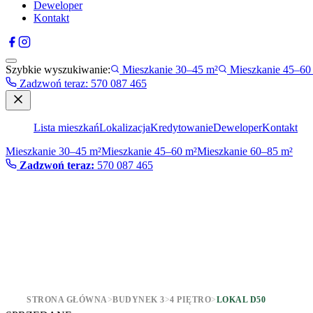
Deweloper
Kontakt
Szybkie wyszukiwanie:
Mieszkanie 30–45 m²
Mieszkanie 45–60
Zadzwoń teraz
:
570 087 465
Lista mieszkań
Lokalizacja
Kredytowanie
Deweloper
Kontakt
Mieszkanie 30–45 m²
Mieszkanie 45–60 m²
Mieszkanie 60–85 m²
Zadzwoń teraz:
570 087 465
STRONA GŁÓWNA
>
BUDYNEK 3
>
4 PIĘTRO
>
LOKAL D50