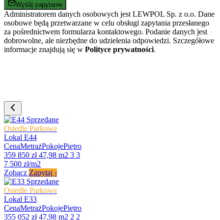
Wyślij zapytanie
Administratorem danych osobowych jest LEWPOL Sp. z o.o. Dane
osobowe będą przetwarzane w celu obsługi zapytania przesłanego
za pośrednictwem formularza kontaktowego. Podanie danych jest
dobrowolne, ale niezbędne do udzielenia odpowiedzi. Szczegółowe
informacje znajdują się w
Polityce prywatności
.
Sprzedane
Osiedle Parkowe
Lokal E44
Cena
Metraż
Pokoje
Piętro
359 850 zł
47,98 m2
3
3
7 500 zł/m2
Zobacz
Zapytaj
›
Sprzedane
Osiedle Parkowe
Lokal E33
Cena
Metraż
Pokoje
Piętro
355 052 zł
47,98 m2
2
2