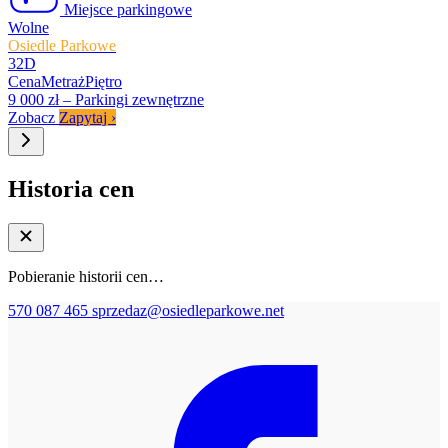
Miejsce parkingowe
Wolne
Osiedle Parkowe
32D
Cena
Metraż
Piętro
9 000 zł
–
Parkingi zewnętrzne
Zobacz
Zapytaj
›
Historia cen
Pobieranie historii cen…
570 087 465
sprzedaz@osiedleparkowe.net