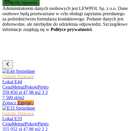
Wyślij zapytanie
Administratorem danych osobowych jest LEWPOL Sp. z o.o. Dane
osobowe będą przetwarzane w celu obsługi zapytania przesłanego
za pośrednictwem formularza kontaktowego. Podanie danych jest
dobrowolne, ale niezbędne do udzielenia odpowiedzi. Szczegółowe
informacje znajdują się w
Polityce prywatności
.
Sprzedane
Osiedle Parkowe
Lokal E44
Cena
Metraż
Pokoje
Piętro
359 850 zł
47,98 m2
3
3
7 500 zł/m2
Zobacz
Zapytaj
›
Sprzedane
Osiedle Parkowe
Lokal E33
Cena
Metraż
Pokoje
Piętro
355 052 zł
47,98 m2
2
2