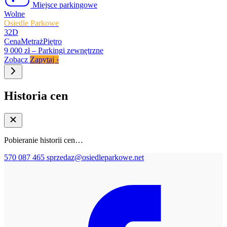
Miejsce parkingowe
Wolne
Osiedle Parkowe
32D
Cena
Metraż
Piętro
9 000 zł
–
Parkingi zewnętrzne
Zobacz
Zapytaj
›
Historia cen
Pobieranie historii cen…
570 087 465
sprzedaz@osiedleparkowe.net