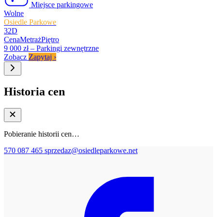
Miejsce parkingowe
Wolne
Osiedle Parkowe
32D
Cena
Metraż
Piętro
9 000 zł
–
Parkingi zewnętrzne
Zobacz
Zapytaj
›
Historia cen
Pobieranie historii cen…
570 087 465
sprzedaz@osiedleparkowe.net