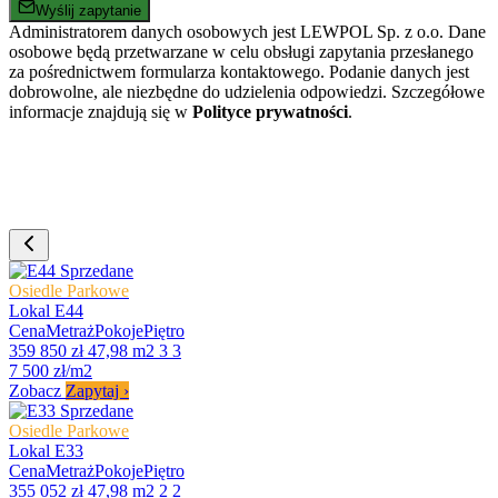
Wyślij zapytanie
Administratorem danych osobowych jest LEWPOL Sp. z o.o. Dane
osobowe będą przetwarzane w celu obsługi zapytania przesłanego
za pośrednictwem formularza kontaktowego. Podanie danych jest
dobrowolne, ale niezbędne do udzielenia odpowiedzi. Szczegółowe
informacje znajdują się w
Polityce prywatności
.
Sprzedane
Osiedle Parkowe
Lokal E44
Cena
Metraż
Pokoje
Piętro
359 850 zł
47,98 m2
3
3
7 500 zł/m2
Zobacz
Zapytaj
›
Sprzedane
Osiedle Parkowe
Lokal E33
Cena
Metraż
Pokoje
Piętro
355 052 zł
47,98 m2
2
2