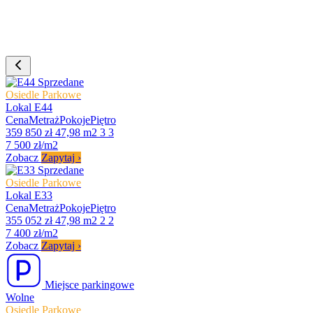
Sprzedane
Osiedle Parkowe
Lokal E44
Cena
Metraż
Pokoje
Piętro
359 850 zł
47,98 m2
3
3
7 500 zł/m2
Zobacz
Zapytaj
›
Sprzedane
Osiedle Parkowe
Lokal E33
Cena
Metraż
Pokoje
Piętro
355 052 zł
47,98 m2
2
2
7 400 zł/m2
Zobacz
Zapytaj
›
Miejsce parkingowe
Wolne
Osiedle Parkowe