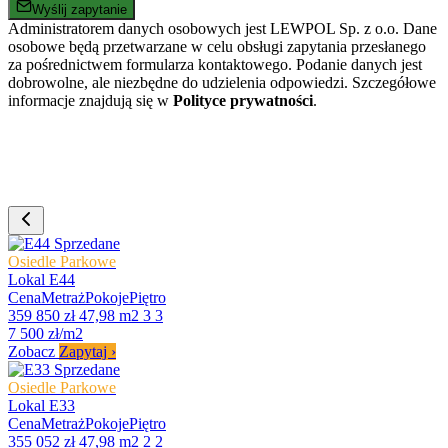
Wyślij zapytanie
Administratorem danych osobowych jest LEWPOL Sp. z o.o. Dane
osobowe będą przetwarzane w celu obsługi zapytania przesłanego
za pośrednictwem formularza kontaktowego. Podanie danych jest
dobrowolne, ale niezbędne do udzielenia odpowiedzi. Szczegółowe
informacje znajdują się w
Polityce prywatności
.
Sprzedane
Osiedle Parkowe
Lokal E44
Cena
Metraż
Pokoje
Piętro
359 850 zł
47,98 m2
3
3
7 500 zł/m2
Zobacz
Zapytaj
›
Sprzedane
Osiedle Parkowe
Lokal E33
Cena
Metraż
Pokoje
Piętro
355 052 zł
47,98 m2
2
2