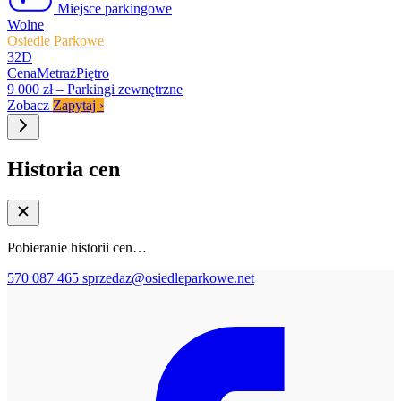
Miejsce parkingowe
Wolne
Osiedle Parkowe
32D
Cena
Metraż
Piętro
9 000 zł
–
Parkingi zewnętrzne
Zobacz
Zapytaj
›
Historia cen
Pobieranie historii cen…
570 087 465
sprzedaz@osiedleparkowe.net