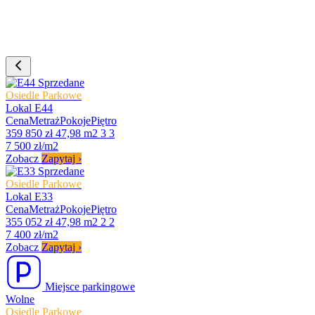
Sprzedane
Osiedle Parkowe
Lokal E44
Cena
Metraż
Pokoje
Piętro
359 850 zł
47,98 m2
3
3
7 500 zł/m2
Zobacz
Zapytaj
›
Sprzedane
Osiedle Parkowe
Lokal E33
Cena
Metraż
Pokoje
Piętro
355 052 zł
47,98 m2
2
2
7 400 zł/m2
Zobacz
Zapytaj
›
Miejsce parkingowe
Wolne
Osiedle Parkowe