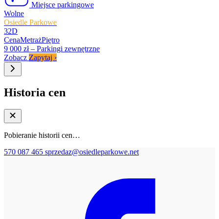
Miejsce parkingowe
Wolne
Osiedle Parkowe
32D
Cena
Metraż
Piętro
9 000 zł
–
Parkingi zewnętrzne
Zobacz
Zapytaj
›
Historia cen
Pobieranie historii cen…
570 087 465
sprzedaz@osiedleparkowe.net