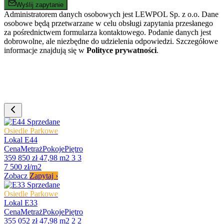
Wyślij zapytanie
Administratorem danych osobowych jest LEWPOL Sp. z o.o. Dane
osobowe będą przetwarzane w celu obsługi zapytania przesłanego
za pośrednictwem formularza kontaktowego. Podanie danych jest
dobrowolne, ale niezbędne do udzielenia odpowiedzi. Szczegółowe
informacje znajdują się w
Polityce prywatności
.
Sprzedane
Osiedle Parkowe
Lokal E44
Cena
Metraż
Pokoje
Piętro
359 850 zł
47,98 m2
3
3
7 500 zł/m2
Zobacz
Zapytaj
›
Sprzedane
Osiedle Parkowe
Lokal E33
Cena
Metraż
Pokoje
Piętro
355 052 zł
47,98 m2
2
2