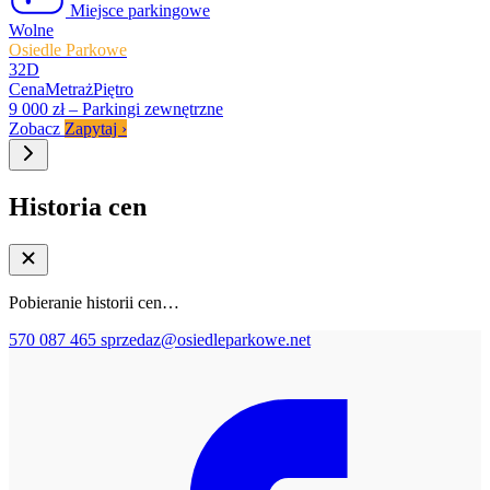
Miejsce parkingowe
Wolne
Osiedle Parkowe
32D
Cena
Metraż
Piętro
9 000 zł
–
Parkingi zewnętrzne
Zobacz
Zapytaj
›
Historia cen
Pobieranie historii cen…
570 087 465
sprzedaz@osiedleparkowe.net