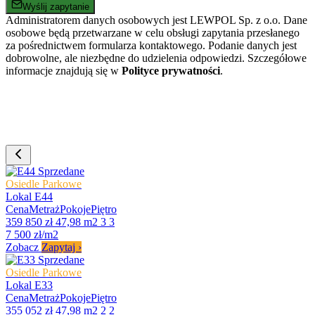
Wyślij zapytanie
Administratorem danych osobowych jest LEWPOL Sp. z o.o. Dane
osobowe będą przetwarzane w celu obsługi zapytania przesłanego
za pośrednictwem formularza kontaktowego. Podanie danych jest
dobrowolne, ale niezbędne do udzielenia odpowiedzi. Szczegółowe
informacje znajdują się w
Polityce prywatności
.
Sprzedane
Osiedle Parkowe
Lokal E44
Cena
Metraż
Pokoje
Piętro
359 850 zł
47,98 m2
3
3
7 500 zł/m2
Zobacz
Zapytaj
›
Sprzedane
Osiedle Parkowe
Lokal E33
Cena
Metraż
Pokoje
Piętro
355 052 zł
47,98 m2
2
2