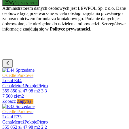
Wyślij zapytanie
Administratorem danych osobowych jest LEWPOL Sp. z o.o. Dane
osobowe będą przetwarzane w celu obsługi zapytania przesłanego
za pośrednictwem formularza kontaktowego. Podanie danych jest
dobrowolne, ale niezbędne do udzielenia odpowiedzi. Szczegółowe
informacje znajdują się w
Polityce prywatności
.
Sprzedane
Osiedle Parkowe
Lokal E44
Cena
Metraż
Pokoje
Piętro
359 850 zł
47,98 m2
3
3
7 500 zł/m2
Zobacz
Zapytaj
›
Sprzedane
Osiedle Parkowe
Lokal E33
Cena
Metraż
Pokoje
Piętro
355 052 zł
47,98 m2
2
2