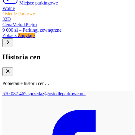
Miejsce parkingowe
Wolne
Osiedle Parkowe
32D
Cena
Metraż
Piętro
9 000 zł
–
Parkingi zewnętrzne
Zobacz
Zapytaj
›
Historia cen
Pobieranie historii cen…
570 087 465
sprzedaz@osiedleparkowe.net