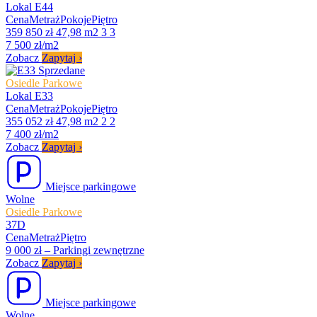
Lokal E44
Cena
Metraż
Pokoje
Piętro
359 850 zł
47,98 m2
3
3
7 500 zł/m2
Zobacz
Zapytaj
›
Sprzedane
Osiedle Parkowe
Lokal E33
Cena
Metraż
Pokoje
Piętro
355 052 zł
47,98 m2
2
2
7 400 zł/m2
Zobacz
Zapytaj
›
Miejsce parkingowe
Wolne
Osiedle Parkowe
37D
Cena
Metraż
Piętro
9 000 zł
–
Parkingi zewnętrzne
Zobacz
Zapytaj
›
Miejsce parkingowe
Wolne