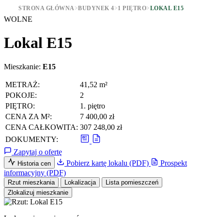
STRONA GŁÓWNA
>
BUDYNEK 4
>
1 PIĘTRO
>
LOKAL E15
WOLNE
Lokal E15
Mieszkanie:
E15
METRAŻ:
41,52 m²
POKOJE:
2
PIĘTRO:
1. piętro
CENA ZA M²:
7 400,00 zł
CENA CAŁKOWITA:
307 248,00 zł
DOKUMENTY:
Zapytaj o ofertę
Pobierz kartę lokalu (PDF)
Prospekt
Historia cen
informacyjny (PDF)
Rzut mieszkania
Lokalizacja
Lista pomieszczeń
Zlokalizuj mieszkanie