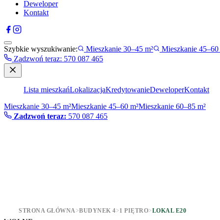
Deweloper
Kontakt
Szybkie wyszukiwanie:
Mieszkanie 30–45 m²
Mieszkanie 45–60
Zadzwoń teraz
:
570 087 465
Lista mieszkań
Lokalizacja
Kredytowanie
Deweloper
Kontakt
Mieszkanie 30–45 m²
Mieszkanie 45–60 m²
Mieszkanie 60–85 m²
Zadzwoń teraz:
570 087 465
STRONA GŁÓWNA
>
BUDYNEK 4
>
1 PIĘTRO
>
LOKAL E20