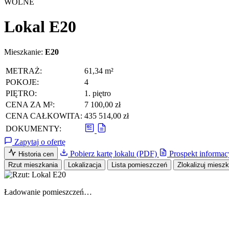
WOLNE
Lokal E20
Mieszkanie:
E20
METRAŻ:
61,34 m²
POKOJE:
4
PIĘTRO:
1. piętro
CENA ZA M²:
7 100,00 zł
CENA CAŁKOWITA:
435 514,00 zł
DOKUMENTY:
Zapytaj o ofertę
Pobierz kartę lokalu (PDF)
Prospekt informac
Historia cen
Rzut mieszkania
Lokalizacja
Lista pomieszczeń
Zlokalizuj miesz
Ładowanie pomieszczeń…