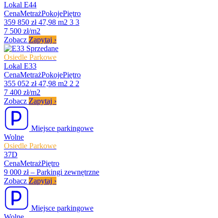
Lokal E44
Cena
Metraż
Pokoje
Piętro
359 850 zł
47,98 m2
3
3
7 500 zł/m2
Zobacz
Zapytaj
›
Sprzedane
Osiedle Parkowe
Lokal E33
Cena
Metraż
Pokoje
Piętro
355 052 zł
47,98 m2
2
2
7 400 zł/m2
Zobacz
Zapytaj
›
Miejsce parkingowe
Wolne
Osiedle Parkowe
37D
Cena
Metraż
Piętro
9 000 zł
–
Parkingi zewnętrzne
Zobacz
Zapytaj
›
Miejsce parkingowe
Wolne