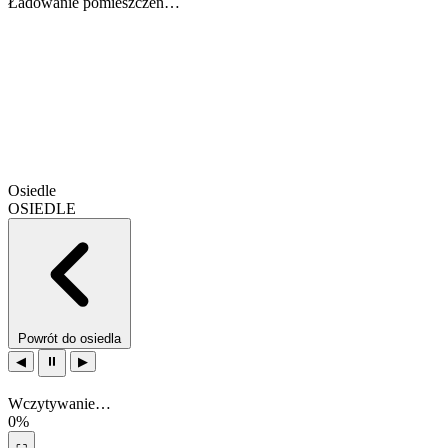
Ładowanie pomieszczeń…
Osiedle
OSIEDLE
Powrót do osiedla
◀
⏸
▶
Wczytywanie…
0%