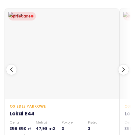
Sprzedane
Sprz
OSIEDLE PARKOWE
OSIE
Lokal E44
Lok
Cena
Metraż
Pokoje
Piętro
Cena
359 850 zł
47,98 m2
3
3
355 0