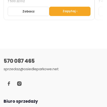
7 500 zł/m2
7 400
Zapytaj
›
Zobacz
570 087 465
sprzedaz@osiedleparkowe.net
Biuro sprzedaży