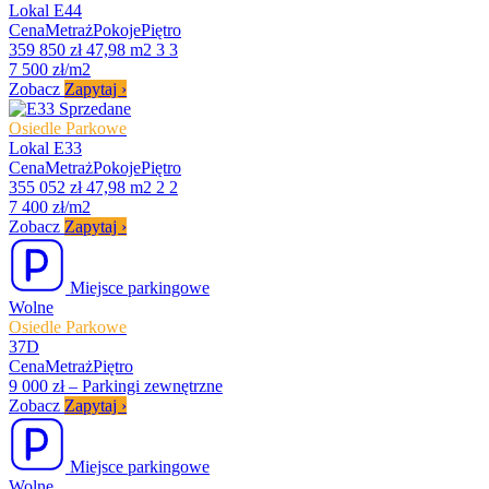
Lokal E44
Cena
Metraż
Pokoje
Piętro
359 850 zł
47,98 m2
3
3
7 500 zł/m2
Zobacz
Zapytaj
›
Sprzedane
Osiedle Parkowe
Lokal E33
Cena
Metraż
Pokoje
Piętro
355 052 zł
47,98 m2
2
2
7 400 zł/m2
Zobacz
Zapytaj
›
Miejsce parkingowe
Wolne
Osiedle Parkowe
37D
Cena
Metraż
Piętro
9 000 zł
–
Parkingi zewnętrzne
Zobacz
Zapytaj
›
Miejsce parkingowe
Wolne