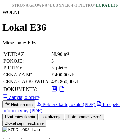
STRONA GŁÓWNA
>
BUDYNEK 4
>
3 PIĘTRO
>
LOKAL E36
WOLNE
Lokal E36
Mieszkanie:
E36
METRAŻ:
58,90 m²
POKOJE:
3
PIĘTRO:
3. piętro
CENA ZA M²:
7 400,00 zł
CENA CAŁKOWITA:
435 860,00 zł
DOKUMENTY:
Zapytaj o ofertę
Pobierz kartę lokalu (PDF)
Prospekt
Historia cen
informacyjny (PDF)
Rzut mieszkania
Lokalizacja
Lista pomieszczeń
Zlokalizuj mieszkanie