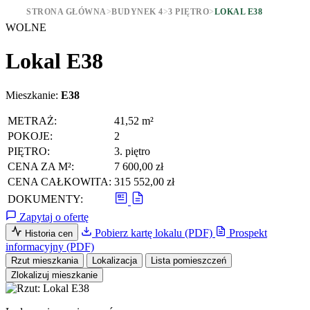
STRONA GŁÓWNA
>
BUDYNEK 4
>
3 PIĘTRO
>
LOKAL E38
WOLNE
Lokal E38
Mieszkanie:
E38
METRAŻ:
41,52 m²
POKOJE:
2
PIĘTRO:
3. piętro
CENA ZA M²:
7 600,00 zł
CENA CAŁKOWITA:
315 552,00 zł
DOKUMENTY:
Zapytaj o ofertę
Pobierz kartę lokalu (PDF)
Prospekt
Historia cen
informacyjny (PDF)
Rzut mieszkania
Lokalizacja
Lista pomieszczeń
Zlokalizuj mieszkanie