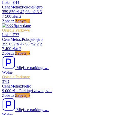
Lokal E44
Cena
Metraż
Pokoje
Piętro
359 850 zł
47,98 m2
3
3
7 500 zł/m2
Zobacz
Zapytaj
›
Sprzedane
Osiedle Parkowe
Lokal E33
Cena
Metraż
Pokoje
Piętro
355 052 zł
47,98 m2
2
2
7 400 zł/m2
Zobacz
Zapytaj
›
Miejsce parkingowe
Wolne
Osiedle Parkowe
37D
Cena
Metraż
Piętro
9 000 zł
–
Parkingi zewnętrzne
Zobacz
Zapytaj
›
Miejsce parkingowe
Wolne