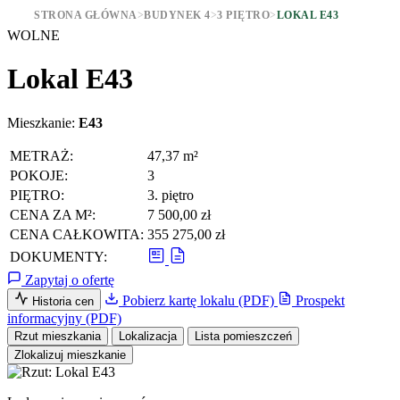
STRONA GŁÓWNA
>
BUDYNEK 4
>
3 PIĘTRO
>
LOKAL E43
WOLNE
Lokal E43
Mieszkanie:
E43
METRAŻ:
47,37 m²
POKOJE:
3
PIĘTRO:
3. piętro
CENA ZA M²:
7 500,00 zł
CENA CAŁKOWITA:
355 275,00 zł
DOKUMENTY:
Zapytaj o ofertę
Pobierz kartę lokalu (PDF)
Prospekt
Historia cen
informacyjny (PDF)
Rzut mieszkania
Lokalizacja
Lista pomieszczeń
Zlokalizuj mieszkanie