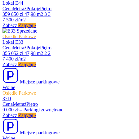
Lokal E44
Cena
Metraż
Pokoje
Piętro
359 850 zł
47,98 m2
3
3
7 500 zł/m2
Zobacz
Zapytaj
›
Sprzedane
Osiedle Parkowe
Lokal E33
Cena
Metraż
Pokoje
Piętro
355 052 zł
47,98 m2
2
2
7 400 zł/m2
Zobacz
Zapytaj
›
Miejsce parkingowe
Wolne
Osiedle Parkowe
37D
Cena
Metraż
Piętro
9 000 zł
–
Parkingi zewnętrzne
Zobacz
Zapytaj
›
Miejsce parkingowe
Wolne