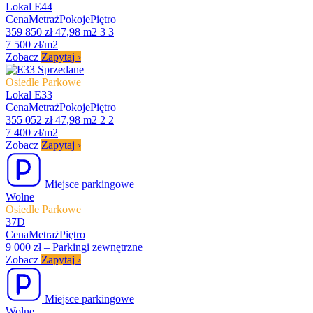
Lokal E44
Cena
Metraż
Pokoje
Piętro
359 850 zł
47,98 m2
3
3
7 500 zł/m2
Zobacz
Zapytaj
›
Sprzedane
Osiedle Parkowe
Lokal E33
Cena
Metraż
Pokoje
Piętro
355 052 zł
47,98 m2
2
2
7 400 zł/m2
Zobacz
Zapytaj
›
Miejsce parkingowe
Wolne
Osiedle Parkowe
37D
Cena
Metraż
Piętro
9 000 zł
–
Parkingi zewnętrzne
Zobacz
Zapytaj
›
Miejsce parkingowe
Wolne