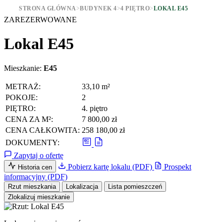
STRONA GŁÓWNA
>
BUDYNEK 4
>
4 PIĘTRO
>
LOKAL E45
ZAREZERWOWANE
Lokal E45
Mieszkanie:
E45
METRAŻ:
33,10 m²
POKOJE:
2
PIĘTRO:
4. piętro
CENA ZA M²:
7 800,00 zł
CENA CAŁKOWITA:
258 180,00 zł
DOKUMENTY:
Zapytaj o ofertę
Pobierz kartę lokalu (PDF)
Prospekt
Historia cen
informacyjny (PDF)
Rzut mieszkania
Lokalizacja
Lista pomieszczeń
Zlokalizuj mieszkanie