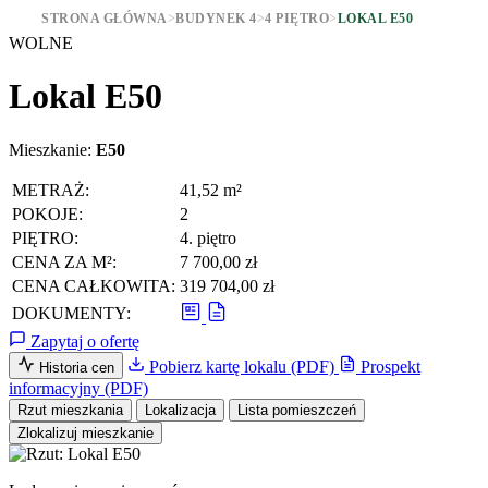
STRONA GŁÓWNA
>
BUDYNEK 4
>
4 PIĘTRO
>
LOKAL E50
WOLNE
Lokal E50
Mieszkanie:
E50
METRAŻ:
41,52 m²
POKOJE:
2
PIĘTRO:
4. piętro
CENA ZA M²:
7 700,00 zł
CENA CAŁKOWITA:
319 704,00 zł
DOKUMENTY:
Zapytaj o ofertę
Pobierz kartę lokalu (PDF)
Prospekt
Historia cen
informacyjny (PDF)
Rzut mieszkania
Lokalizacja
Lista pomieszczeń
Zlokalizuj mieszkanie