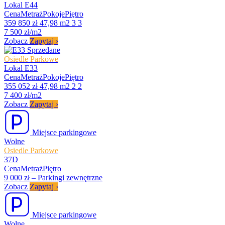
Lokal E44
Cena
Metraż
Pokoje
Piętro
359 850 zł
47,98 m2
3
3
7 500 zł/m2
Zobacz
Zapytaj
›
Sprzedane
Osiedle Parkowe
Lokal E33
Cena
Metraż
Pokoje
Piętro
355 052 zł
47,98 m2
2
2
7 400 zł/m2
Zobacz
Zapytaj
›
Miejsce parkingowe
Wolne
Osiedle Parkowe
37D
Cena
Metraż
Piętro
9 000 zł
–
Parkingi zewnętrzne
Zobacz
Zapytaj
›
Miejsce parkingowe
Wolne