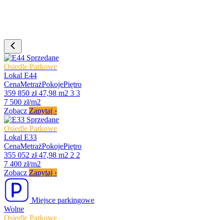
Sprzedane
Osiedle Parkowe
Lokal E44
Cena
Metraż
Pokoje
Piętro
359 850 zł
47,98 m2
3
3
7 500 zł/m2
Zobacz
Zapytaj
›
Sprzedane
Osiedle Parkowe
Lokal E33
Cena
Metraż
Pokoje
Piętro
355 052 zł
47,98 m2
2
2
7 400 zł/m2
Zobacz
Zapytaj
›
Miejsce parkingowe
Wolne
Osiedle Parkowe