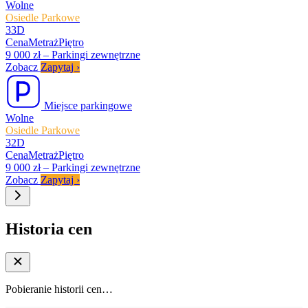
Wolne
Osiedle Parkowe
33D
Cena
Metraż
Piętro
9 000 zł
–
Parkingi zewnętrzne
Zobacz
Zapytaj
›
Miejsce parkingowe
Wolne
Osiedle Parkowe
32D
Cena
Metraż
Piętro
9 000 zł
–
Parkingi zewnętrzne
Zobacz
Zapytaj
›
Historia cen
Pobieranie historii cen…