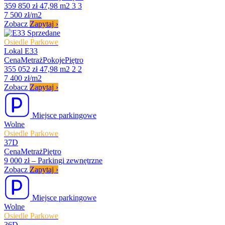
359 850 zł
47,98 m2
3
3
7 500 zł/m2
Zobacz
Zapytaj
›
Sprzedane
Osiedle Parkowe
Lokal E33
Cena
Metraż
Pokoje
Piętro
355 052 zł
47,98 m2
2
2
7 400 zł/m2
Zobacz
Zapytaj
›
Miejsce parkingowe
Wolne
Osiedle Parkowe
37D
Cena
Metraż
Piętro
9 000 zł
–
Parkingi zewnętrzne
Zobacz
Zapytaj
›
Miejsce parkingowe
Wolne
Osiedle Parkowe
36D