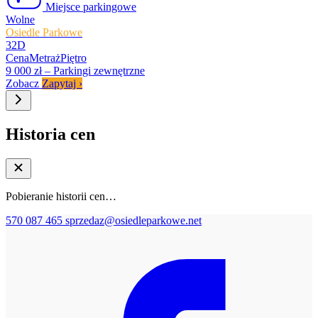
Miejsce parkingowe
Wolne
Osiedle Parkowe
32D
Cena
Metraż
Piętro
9 000 zł
–
Parkingi zewnętrzne
Zobacz
Zapytaj
›
Historia cen
Pobieranie historii cen…
570 087 465
sprzedaz@osiedleparkowe.net