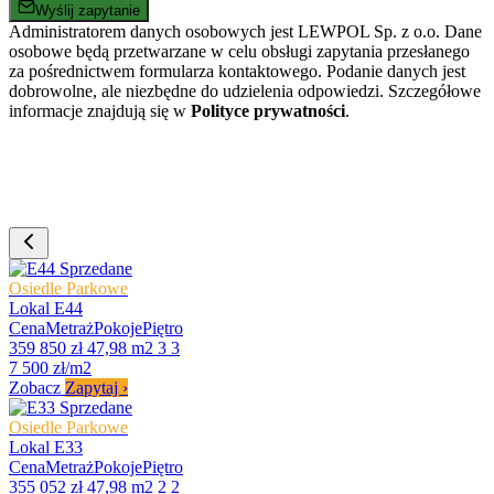
Wyślij zapytanie
Administratorem danych osobowych jest LEWPOL Sp. z o.o. Dane
osobowe będą przetwarzane w celu obsługi zapytania przesłanego
za pośrednictwem formularza kontaktowego. Podanie danych jest
dobrowolne, ale niezbędne do udzielenia odpowiedzi. Szczegółowe
informacje znajdują się w
Polityce prywatności
.
Sprzedane
Osiedle Parkowe
Lokal E44
Cena
Metraż
Pokoje
Piętro
359 850 zł
47,98 m2
3
3
7 500 zł/m2
Zobacz
Zapytaj
›
Sprzedane
Osiedle Parkowe
Lokal E33
Cena
Metraż
Pokoje
Piętro
355 052 zł
47,98 m2
2
2