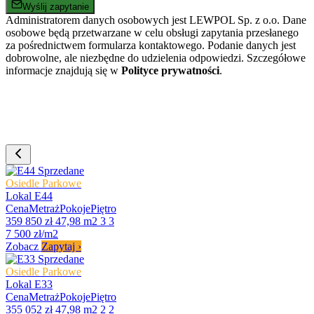
Wyślij zapytanie
Administratorem danych osobowych jest LEWPOL Sp. z o.o. Dane
osobowe będą przetwarzane w celu obsługi zapytania przesłanego
za pośrednictwem formularza kontaktowego. Podanie danych jest
dobrowolne, ale niezbędne do udzielenia odpowiedzi. Szczegółowe
informacje znajdują się w
Polityce prywatności
.
Sprzedane
Osiedle Parkowe
Lokal E44
Cena
Metraż
Pokoje
Piętro
359 850 zł
47,98 m2
3
3
7 500 zł/m2
Zobacz
Zapytaj
›
Sprzedane
Osiedle Parkowe
Lokal E33
Cena
Metraż
Pokoje
Piętro
355 052 zł
47,98 m2
2
2