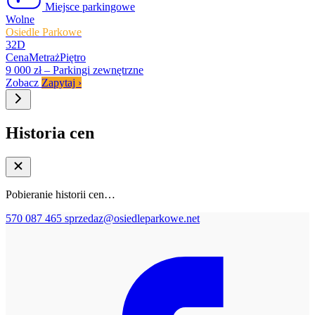
Miejsce parkingowe
Wolne
Osiedle Parkowe
32D
Cena
Metraż
Piętro
9 000 zł
–
Parkingi zewnętrzne
Zobacz
Zapytaj
›
Historia cen
Pobieranie historii cen…
570 087 465
sprzedaz@osiedleparkowe.net