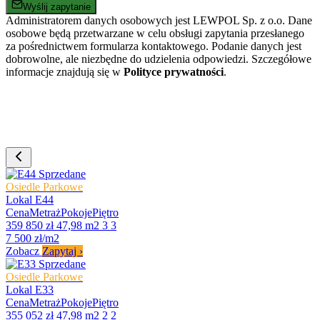
Wyślij zapytanie
Administratorem danych osobowych jest LEWPOL Sp. z o.o. Dane
osobowe będą przetwarzane w celu obsługi zapytania przesłanego
za pośrednictwem formularza kontaktowego. Podanie danych jest
dobrowolne, ale niezbędne do udzielenia odpowiedzi. Szczegółowe
informacje znajdują się w
Polityce prywatności
.
Sprzedane
Osiedle Parkowe
Lokal E44
Cena
Metraż
Pokoje
Piętro
359 850 zł
47,98 m2
3
3
7 500 zł/m2
Zobacz
Zapytaj
›
Sprzedane
Osiedle Parkowe
Lokal E33
Cena
Metraż
Pokoje
Piętro
355 052 zł
47,98 m2
2
2