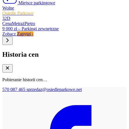
Miejsce parkingowe
Wolne
Osiedle Parkowe
32D
Cena
Metraż
Piętro
9 000 zł
–
Parkingi zewnętrzne
Zobacz
Zapytaj
›
Historia cen
Pobieranie historii cen…
570 087 465
sprzedaz@osiedleparkowe.net