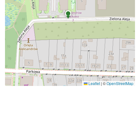
Leaflet
|
©
OpenStreetMap