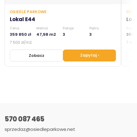
OSIEDLE PARKOWE
OSIE
Lokal E44
Lok
Cena
Metraż
Pokoje
Piętro
Cena
359 850 zł
47,98 m2
3
3
355 0
7 500 zł/m2
7 400
Zapytaj
›
Zobacz
570 087 465
sprzedaz@osiedleparkowe.net