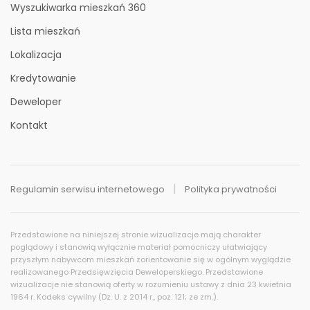
Wyszukiwarka mieszkań 360
Lista mieszkań
Lokalizacja
Kredytowanie
Deweloper
Kontakt
Regulamin serwisu internetowego
Polityka prywatności
Przedstawione na niniejszej stronie wizualizacje mają charakter
Historia cen
poglądowy i stanowią wyłącznie materiał pomocniczy ułatwiający
przyszłym nabywcom mieszkań zorientowanie się w ogólnym wyglądzie
realizowanego Przedsięwzięcia Deweloperskiego. Przedstawione
wizualizacje nie stanowią oferty w rozumieniu ustawy z dnia 23 kwietnia
1964 r. Kodeks cywilny (Dz. U. z 2014 r., poz. 121; ze zm.).